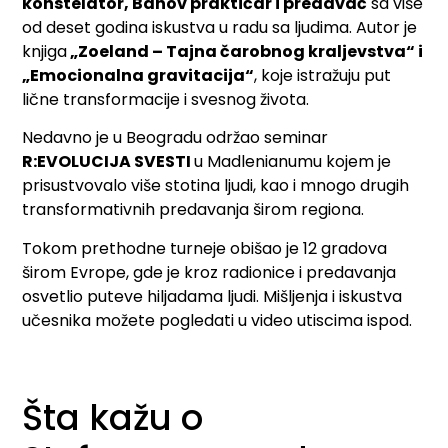
konstelator, Bahov praktičar i predavač
sa više
od deset godina iskustva u radu sa ljudima. Autor je
knjiga
„Zoeland – Tajna čarobnog kraljevstva“ i
„Emocionalna gravitacija“
, koje istražuju put
lične transformacije i svesnog života.
Nedavno je u Beogradu održao seminar
R:EVOLUCIJA SVESTI
u Madlenianumu kojem je
prisustvovalo više stotina ljudi, kao i mnogo drugih
transformativnih predavanja širom regiona.
Tokom prethodne turneje obišao je 12 gradova
širom Evrope, gde je kroz radionice i predavanja
osvetlio puteve hiljadama ljudi. Mišljenja i iskustva
učesnika možete pogledati u video utiscima ispod.
Šta kažu o