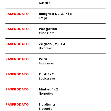
Austrija
RASPRODATO
Beograd 1, 2, 3...7 i 8
Srbija
RASPRODATO
Podgorica
Crna Gora
RASPRODATO
Zagreb 1, 2, 3 i 4
Hrvatska
RASPRODATO
Pariz
Francuska
RASPRODATO
Cirih 1 i 2
Švajcarska
RASPRODATO
Minhen 1 i 2
Nemačka
RASPRODATO
Ljubljana
Slovenija