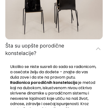
Šta su uopšte porodične
konstelacije?
Ukoliko se niste susreli do sada sa radionicom,
a osećate želju da dođete – znajte da vas
duša zove i da ste na pravom putu.
Radionica porodičnih konstelacija
je metod
koji na dubokom, iskustvenom nivou otkriva
skrivene dinamike u porodičnom sistemu i
nesvesne lojalnosti koje utiču na naš život,
odnose, zdravlje i osećaj ispunjenosti. Kroz