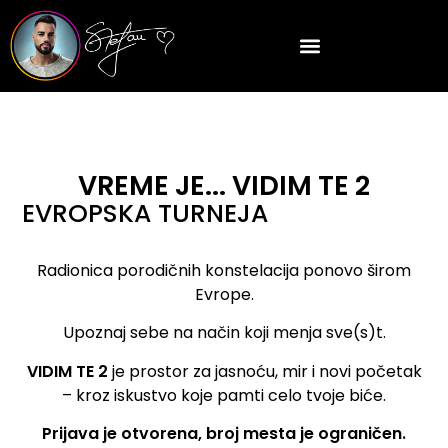
VREME JE... VIDIM TE 2
EVROPSKA TURNEJA
Radionica porodičnih konstelacija ponovo širom
Evrope.
Upoznaj sebe na način koji menja sve(s)t.
VIDIM TE 2
je prostor za jasnoću, mir i novi početak
– kroz iskustvo koje pamti celo tvoje biće.
Prijava je otvorena, broj mesta je ograničen.